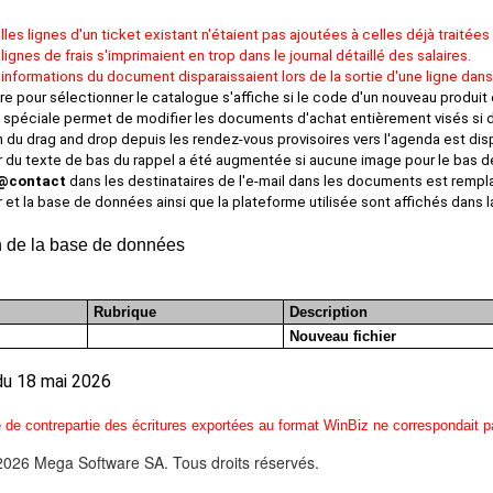
les lignes d'un ticket existant n'étaient pas ajoutées à celles déjà traitées
lignes de frais s'imprimaient en trop dans le journal détaillé des salaires.
 informations du document disparaissaient lors de la sortie d'une ligne dan
e pour sélectionner le catalogue s'affiche si le code d'un nouveau produit
 spéciale permet de modifier les documents d'achat entièrement visés si d
 du drag and drop depuis les rendez-vous provisoires vers l'agenda est dis
r du texte de bas du rappel a été augmentée si aucune image pour le bas de
@contact
dans les destinataires de l'e-mail dans les documents est rempla
 et la base de données ainsi que la plateforme utilisée sont affichés dans l
n de la base de données
Rubrique
Description
Nouveau fichier
du 18 mai 2026
de contrepartie des écritures exportées au format WinBiz ne correspondait pas
2026 Mega Software SA. Tous droits réservés.