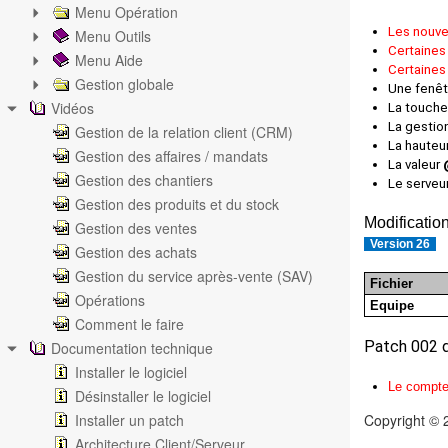
Menu Opération
Les nouvel
Menu Outils
Certaines 
Menu Aide
Certaines
Gestion globale
Une fenêtr
Vidéos
La touche
La gestion
Gestion de la relation client (CRM)
La hauteu
Gestion des affaires / mandats
La valeur
Gestion des chantiers
Le serveur
Gestion des produits et du stock
Modificatio
Gestion des ventes
Version 26
Gestion des achats
Gestion du service après-vente (SAV)
Fichier
Opérations
Equipe
Comment le faire
Patch 002 
Documentation technique
Installer le logiciel
Le compte 
Désinstaller le logiciel
Installer un patch
Copyright © 
Architecture Client/Serveur