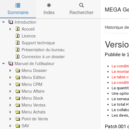
MEGA Ges
Sommaire
Index
Rechercher
Skip to main content
Introduction
Historique de
Accueil
Licence
Versio
Support technique
Présentation du bureau
Publiée le 
Connexion à un dossier
Manuel de l'utilisateur
La conditi
Menu Dossier
Le montan
Menu Edition
La table 
La conditi
Menu CRM
La quanti
Menu Affaire
Une optio
Menu Stock
Le serveur
Menu Ventes
Le total 
Le collab
Menu Achats
Les devis
Point de Vente
SAV
Patch 001 